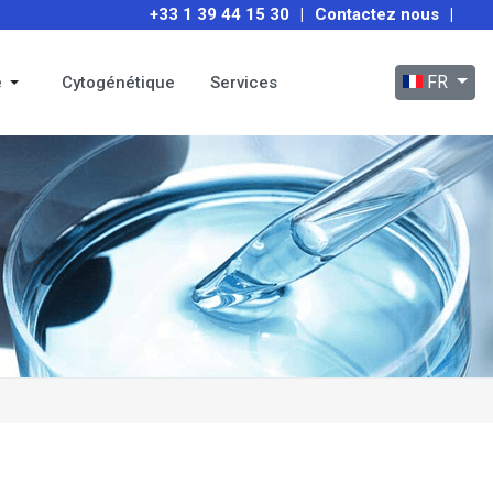
+33 1 39 44 15 30
|
Contactez nous
|
Sélectionnez
FR
e
Cytogénétique
Services