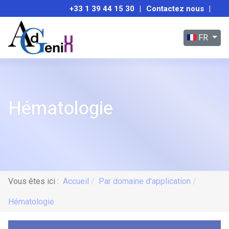
+33 1 39 44 15 30
|
Contactez nous
|
Sélectionnez
FR
Hématologie
Vous êtes ici :
Accueil
Par domaine d'application
Hématologie