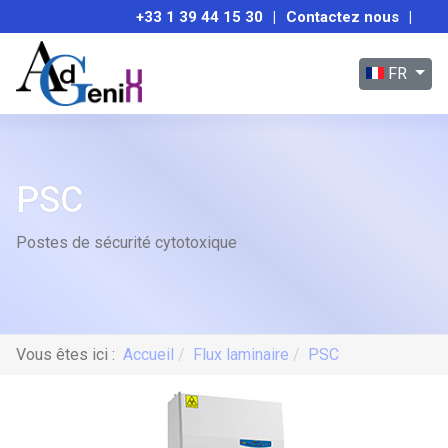
+33 1 39 44 15 30
|
Contactez nous
|
Sélectionnez
FR
PSC
Postes de sécurité cytotoxique
Vous êtes ici :
Accueil
Flux laminaire
PSC